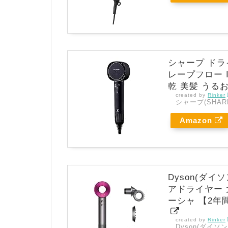
シャープ ドラ
レープフロー I
乾 美髪 うる
created by
Rinker
シャープ(SHAR
Amazon
Dyson(ダイソン
アドライヤー 大
ーシャ 【2年
created by
Rinker
Dyson(ダイソン