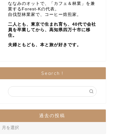
ななみのオットで、「カフェ＆林業」を兼
業するForest-Kの代表。
自伐型林業家で、コーヒー焙煎家。
二人とも、東京で生まれ育ち、40代で会社
員を卒業してから、高知県四万十市に移
住。
夫婦ともども、本と旅が好きです。
Search !
過去の投稿