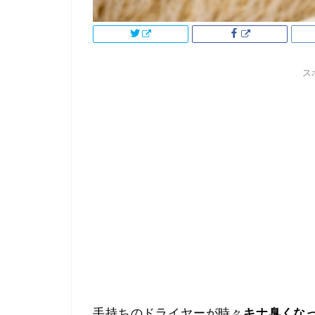
ス
手持ちのドライヤーが時々
キナ臭くな