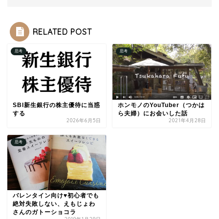
RELATED POST
思考
思考
SBI新生銀行の株主優待に当惑
ホンモノのYouTuber（つかは
する
ら夫婦）にお会いした話
2026年6月5日
2021年4月28日
思考
バレンタイン向け♥初心者でも
絶対失敗しない、えもじょわ
さんのガトーショコラ