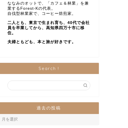
ななみのオットで、「カフェ＆林業」を兼
業するForest-Kの代表。
自伐型林業家で、コーヒー焙煎家。
二人とも、東京で生まれ育ち、40代で会社
員を卒業してから、高知県四万十市に移
住。
夫婦ともども、本と旅が好きです。
Search !
過去の投稿