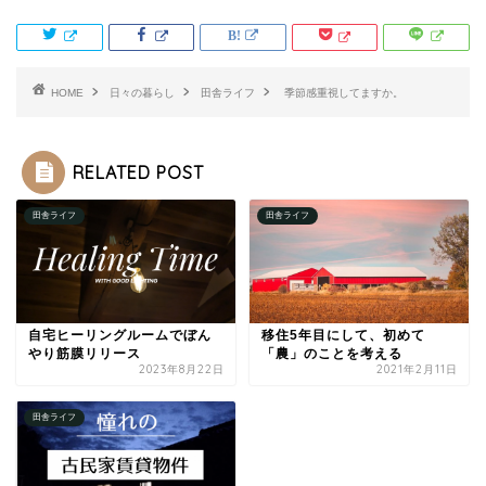
HOME
日々の暮らし
田舎ライフ
季節感重視してますか。
RELATED POST
田舎ライフ
田舎ライフ
自宅ヒーリングルームでぼん
移住5年目にして、初めて
やり筋膜リリース
「農」のことを考える
2023年8月22日
2021年2月11日
田舎ライフ