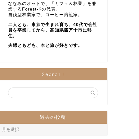
ななみのオットで、「カフェ＆林業」を兼
業するForest-Kの代表。
自伐型林業家で、コーヒー焙煎家。
二人とも、東京で生まれ育ち、40代で会社
員を卒業してから、高知県四万十市に移
住。
夫婦ともども、本と旅が好きです。
Search !
過去の投稿