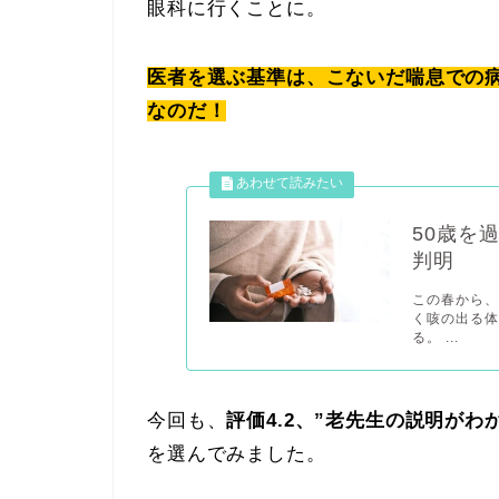
眼科に行くことに。
医者を選ぶ基準は、こないだ喘息での病
なのだ！
50歳を
判明
この春から、
く咳の出る体
る。 ...
今回も、
評価4.2、”老先生の説明がわ
を選んでみました。