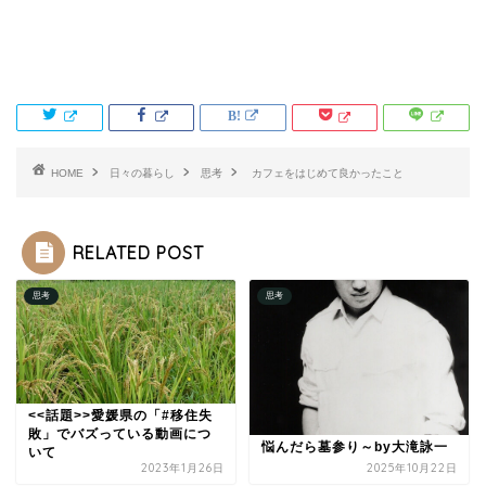
HOME
日々の暮らし
思考
カフェをはじめて良かったこと
RELATED POST
思考
思考
<<話題>>愛媛県の「#移住失
敗」でバズっている動画につ
悩んだら墓参り～by大滝詠一
いて
2023年1月26日
2025年10月22日