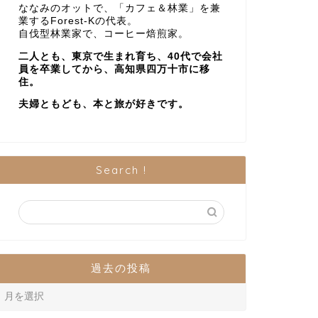
ななみのオットで、「カフェ＆林業」を兼
業するForest-Kの代表。
自伐型林業家で、コーヒー焙煎家。
二人とも、東京で生まれ育ち、40代で会社
員を卒業してから、高知県四万十市に移
住。
夫婦ともども、本と旅が好きです。
Search !
過去の投稿