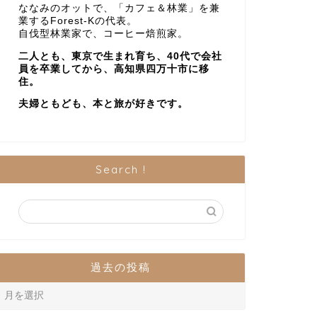
ななみのオットで、「カフェ＆林業」を兼
業するForest-Kの代表。
自伐型林業家で、コーヒー焙煎家。
二人とも、東京で生まれ育ち、40代で会社
員を卒業してから、高知県四万十市に移
住。
夫婦ともども、本と旅が好きです。
Search !
過去の投稿