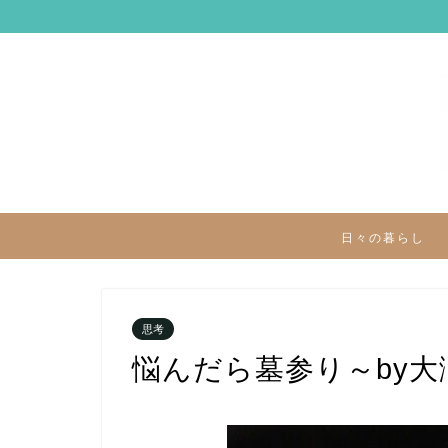
日々の暮らし
思考
悩んだら墓参り～by大