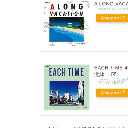
A LONG VACAT
created by
Rinker
Amazon
EACH TIME 40
滝詠一
created by
Rinker
SONY MUSIC
Amazon