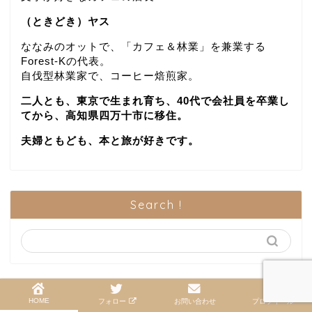
（ときどき）ヤス
ななみのオットで、「カフェ＆林業」を兼業する
Forest-Kの代表。
自伐型林業家で、コーヒー焙煎家。
二人とも、東京で生まれ育ち、40代で会社員を卒業し
てから、高知県四万十市に移住。
夫婦ともども、本と旅が好きです。
Search !
HOME
2017–2026 nanami in the forest
フォロー
お問い合わせ
プロフィール