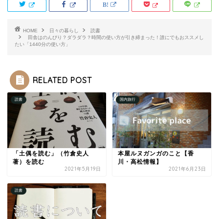
HOME
日々の暮らし
読書
田舎はのんびり？ダラダラ？時間の使い方が引き締まった！誰にでもおススメし
たい「1440分の使い方」
RELATED POST
読書
国内旅行
「土偶を読む」（竹倉史人
本屋ルヌガンガのこと【香
著）を読む
川・高松情報】
2021年5月19日
2021年6月23日
読書