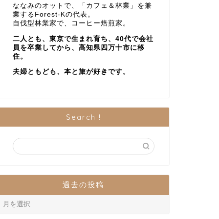
ななみのオットで、「カフェ＆林業」を兼
業するForest-Kの代表。
自伐型林業家で、コーヒー焙煎家。
二人とも、東京で生まれ育ち、40代で会社
員を卒業してから、高知県四万十市に移
住。
夫婦ともども、本と旅が好きです。
Search !
過去の投稿