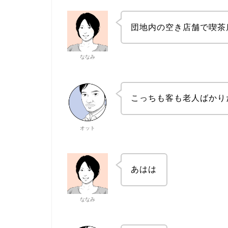
団地内の空き店舗で喫茶
ななみ
こっちも客も老人ばかり
オット
あはは
ななみ