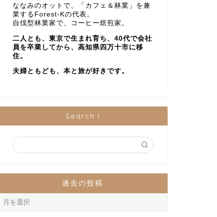
ななみのオットで、「カフェ＆林業」を兼
業するForest-Kの代表。
自伐型林業家で、コーヒー焙煎家。
二人とも、東京で生まれ育ち、40代で会社
員を卒業してから、高知県四万十市に移
住。
夫婦ともども、本と旅が好きです。
Search !
過去の投稿