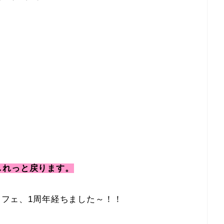
しれっと戻ります。
たカフェ、1周年経ちました～！！