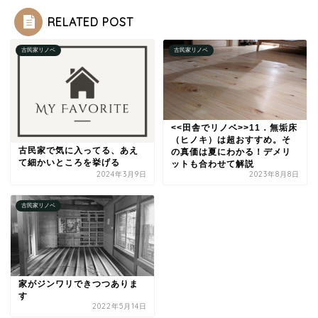
RELATED POST
古民家リノベ
古民家リノベ
<<田舎でリノベ>>11．無垢床
（ヒノキ）は超おすすめ。そ
古民家で気に入ってる、あえ
の真価は夏にわかる！デメリ
て細かいところを挙げる
ットも合わせて解説
2024年3月9日
2023年8月8日
古民家リノベ
家がジンワリできつつありま
す
2022年5月14日