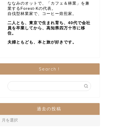
ななみのオットで、「カフェ＆林業」を兼
業するForest-Kの代表。
自伐型林業家で、コーヒー焙煎家。
二人とも、東京で生まれ育ち、40代で会社
員を卒業してから、高知県四万十市に移
住。
夫婦ともども、本と旅が好きです。
Search !
過去の投稿