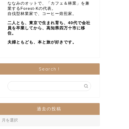
ななみのオットで、「カフェ＆林業」を兼
業するForest-Kの代表。
自伐型林業家で、コーヒー焙煎家。
二人とも、東京で生まれ育ち、40代で会社
員を卒業してから、高知県四万十市に移
住。
夫婦ともども、本と旅が好きです。
Search !
過去の投稿