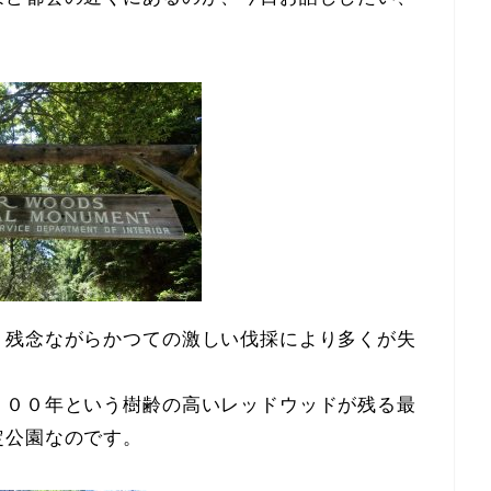
、残念ながらかつての激しい伐採により多くが失
０００年という樹齢の高いレッドウッドが残る最
定公園なのです。