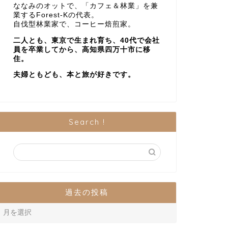
ななみのオットで、「カフェ＆林業」を兼
業するForest-Kの代表。
自伐型林業家で、コーヒー焙煎家。
二人とも、東京で生まれ育ち、40代で会社
員を卒業してから、高知県四万十市に移
住。
夫婦ともども、本と旅が好きです。
Search !
過去の投稿