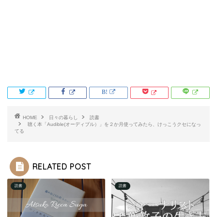
HOME
日々の暮らし
読書
聴く本「Audible(オーディブル）」を２か月使ってみたら、けっこうクセになっ
てる
RELATED POST
読書
読書