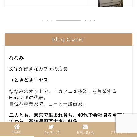
Blog Owner
ななみ
文字が好きなカフェの店長
（ときどき）ヤス
ななみのオットで、「カフェ＆林業」を兼業する
Forest-Kの代表。
自伐型林業家で、コーヒー焙煎家。
二人とも、東京で生まれ育ち、40代で会社員を卒業し
てから、高知県四万十市に移住。
夫婦ともども、本と旅が好きです。
HOME
フォロー
お問い合わせ
プロフィール