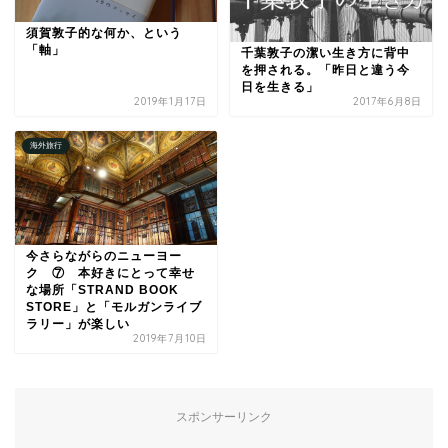
須賀敦子的な何か、という
「軸」
千葉敦子の潔い生き方に背中
を押される。「昨日と違う今
日を生きる」
2019年1月17日
2017年6月8日
海外旅行
今さらながらのニューヨー
ク ⑦ 本好きにとって幸せ
な場所「STRAND BOOK
STORE」と「モルガンライブ
ラリー」が楽しい
2019年7月10日
スポンサーリンク