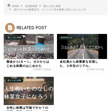
HOME
自伐型林業
妻から見た林業
脱サラからの林業生活、４シーズン目が無事に終わりました☆彡
RELATED POST
妻から見た林業
会社辞めた話
都会からIターン。ゼロからは
会社員から林業家を目指し
じめる林業のはじめかた
た、３年目のリアル。
2018年12月6日
2019年1月15日
妻から見た林業
女性に林業は可能ですか？の