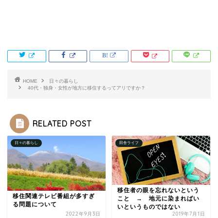
HOME
日々の暮らし
40代・独身・女性が地方に移住するってアリですか？
RELATED POST
日々の暮らし
田舎ライフ
移住者の眼を忘れないという
移住関連テレビ番組が多すぎ
こと → 地元に染まればい
る問題について
いというものではない
2022年9月3日
2019年7月1日