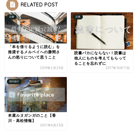
RELATED POST
読書
読書
「本を借りるように読む」を
推奨するメルペイへの勝間さ
読書バカにならない！読書は
んの怒りについて思うこと
他人にものを考えてもらって
ることを忘れずに
2019年2月25日
2017年10月17日
国内旅行
本屋ルヌガンガのこと【香
川・高松情報】
2021年6月23日