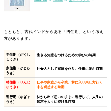
Amazon
Kindle
楽天ブックス
もともと、古代インドからある「四住期」という考え
方があります。
学生期（がくし
生きる知恵をつけるための学びの時期
ょうき）
家住期（かじゅ
社会人として家庭を作り、仕事に励む時期
うき）
林住期（りんじ
仕事や家庭から卒業、林に入り来し方行く
ゅうき）
末を瞑想する時期
遊行期（ゆぎょ
林から出て思いのままに遊行して、人生の
うき）
知恵を人々に授ける時期