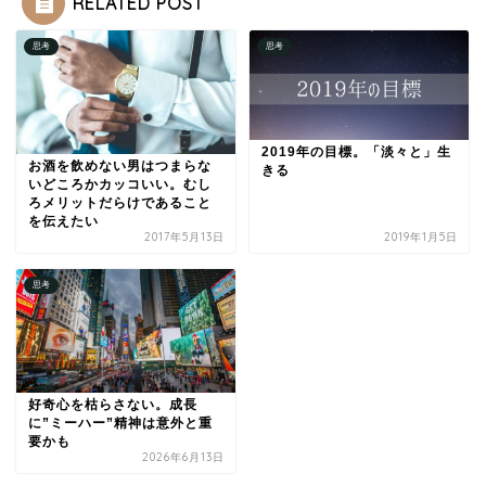
RELATED POST
思考
思考
2019年の目標。「淡々と」生
お酒を飲めない男はつまらな
きる
いどころかカッコいい。むし
ろメリットだらけであること
を伝えたい
2017年5月13日
2019年1月5日
思考
好奇心を枯らさない。成長
に”ミーハー”精神は意外と重
要かも
2026年6月13日