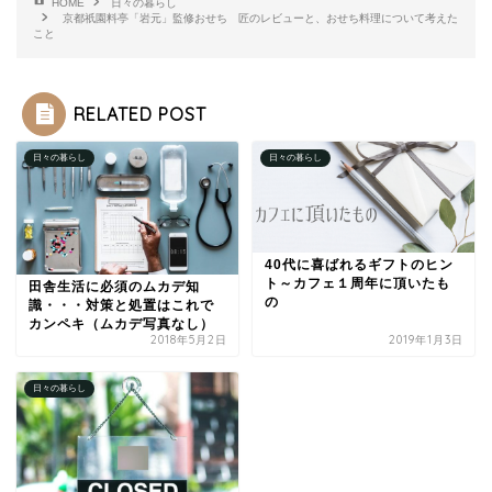
HOME
日々の暮らし
京都祇園料亭「岩元」監修おせち 匠のレビューと、おせち料理について考えた
こと
RELATED POST
日々の暮らし
日々の暮らし
40代に喜ばれるギフトのヒン
ト～カフェ１周年に頂いたも
田舎生活に必須のムカデ知
の
識・・・対策と処置はこれで
カンペキ（ムカデ写真なし）
2018年5月2日
2019年1月3日
日々の暮らし