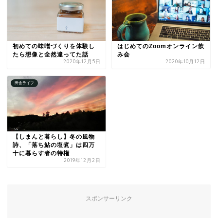
初めての味噌づくりを体験し
はじめてのZoomオンライン飲
たら想像と全然違ってた話
み会
2020年12月5日
2020年10月12日
田舎ライフ
【しまんと暮らし】冬の風物
詩、「落ち鮎の塩煮」は四万
十に暮らす者の特権
2019年12月2日
スポンサーリンク