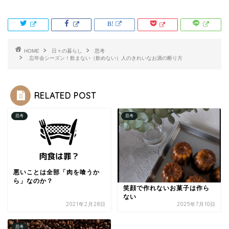
HOME
日々の暮らし
思考
忘年会シーズン！飲まない（飲めない）人のきれいなお酒の断り方
RELATED POST
思考
思考
悪いことは全部「肉を喰うか
ら」なのか？
笑顔で作れないお菓子は作ら
ない
2021年2月28日
2025年7月10日
思考