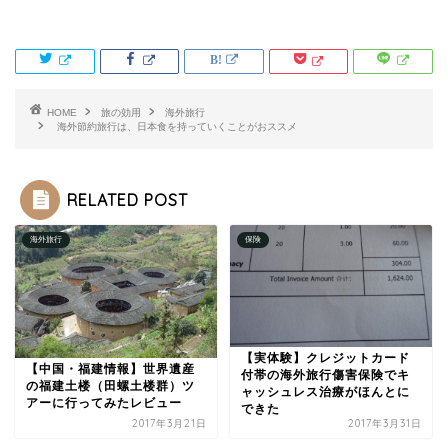
HOME
旅の効用
海外旅行
海外節約旅行は、日本食を持っていくことがおススメ
RELATED POST
海外旅行
保険
【実体験】クレジットカード
【中国・福建情報】世界遺産
付帯の海外旅行傷害保険でキ
の福建土楼（田螺土楼群）ツ
ャッシュレス治療がほんとに
アーに行ってみたレビュー
できた
2017年3月21日
2017年3月31日