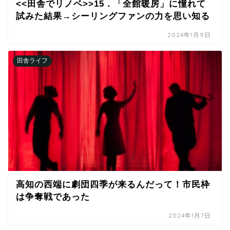
<<田舎でリノベ>>15．「全館暖房」に憧れて
試みた結果→シーリングファンの力を思い知る
2024年1月9日
田舎ライフ
高知の西端に劇団四季が来るんだって！市民枠
は争奪戦であった
2024年1月7日